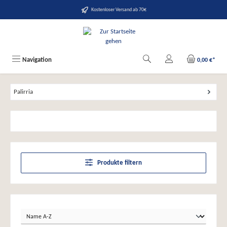
alt springen
Kostenloser Versand ab 70€
Navigation
0,00 €*
Palirria
Produkte filtern