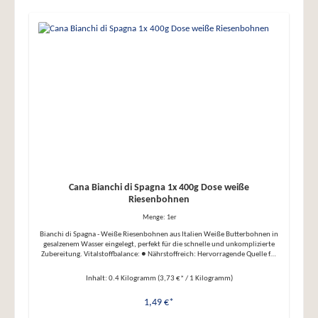
Cana Bianchi di Spagna 1x 400g Dose weiße
Riesenbohnen
Menge:
1er
Bianchi di Spagna - Weiße Riesenbohnen aus Italien Weiße Butterbohnen in
gesalzenem Wasser eingelegt, perfekt für die schnelle und unkomplizierte
Zubereitung. Vitalstoffbalance: ● Nährstoffreich: Hervorragende Quelle für
Eisen, Folsäure, Proteine und Ballaststoffe. ● Vielseitig verwendbar: Perfekt
als Beilage zu Fleisch- und Fischgerichten, in Suppen, Eintöpfen, Salaten
Inhalt:
0.4 Kilogramm
(3,73 €* / 1 Kilogramm)
oder Aufläufen ● Herkunft: Traditionell inspiriert von der mediterranen
Küche, mit Bohnen aus hochwertigem Anbau ● Zutaten: Weiße Bohnen,
1,49 €*
Wasser, Salz ● Nettogewicht: 400g, Abtropfgewicht: 240g Verwenden Sie die
Bianchi di Spagna für herzhafte Gerichte oder als proteinreiche Ergänzung in