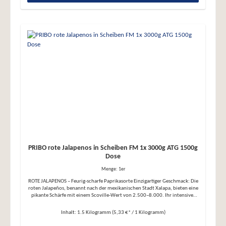
Abtropfgewicht: 500 g Nährwerte 100g enthalten durchschnittlich:
Brennwert/Energie: 108kj/26kcal Fett: 0,6g - davon gesättigte Fettsäuren:
0,2g Kohlenhydrate: 4,7g - davon Zucker: 0g Eiweiß: 2g Salz: 5,5g
PRIBO rote Jalapenos in Scheiben FM 1x 3000g ATG 1500g
Dose
Menge:
1er
ROTE JALAPENOS – Feurig-scharfe Paprikasorte Einzigartiger Geschmack: Die
roten Jalapeños, benannt nach der mexikanischen Stadt Xalapa, bieten eine
pikante Schärfe mit einem Scoville-Wert von 2.500–8.000. Ihr intensives
Aroma ist auf das Capsaicin zurückzuführen – perfekt für Liebhaber würziger
Speisen. Beliebte Anwendungsmöglichkeiten: ● Mexikanische Klassiker:
Inhalt:
1.5 Kilogramm
(5,33 €* / 1 Kilogramm)
Nachos, Enchiladas, Quesadillas, Tacos ● Vielseitig einsetzbar: Auf Pizza, in
Salaten, Burgern, Aufläufen oder als würzig eingelegte Beilage ● Snack-