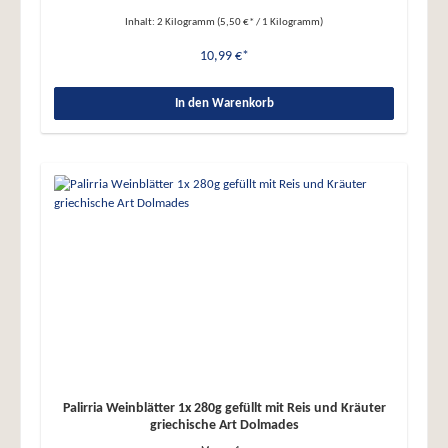
Beilage, Vorspeise oder pur, warm und kalt ein Genuss ● Natürlich: Vegan,
vegetarisch, glutenfrei, ohne Konservierungsstoffe oder Aromen ●
Inhalt:
2 Kilogramm
(5,50 €* / 1 Kilogramm)
Nettogewicht: 2 kg Entdecken Sie den authentischen Geschmack
Griechenlands mit Palirria Classic! Nährwerte 100g enthalten
10,99 €*
durchschnittlich: Brennwert/Energie: 599kj/144kcal Fett: 7g - davon
gesättigte Fettsäuren: 1,7g Kohlenhydrate: 11,6g - davon Zucker: 2,6g
Ballaststoffe: 5,2g Eiweiß: 5,3g Salz: 1,1g
In den Warenkorb
Palirria Weinblätter 1x 280g gefüllt mit Reis und Kräuter
griechische Art Dolmades