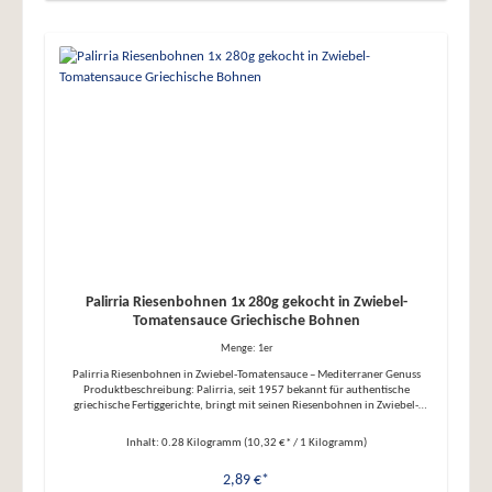
glutenfrei, laktosefrei Ein unverzichtbarer Genuss für Liebhaber
mediterraner Feinkost. Nährwerte 100g enthalten durchschnittlich:
Brennwert/Energie: 108kj/26kcal Fett: 0,6g - davon gesättigte Fettsäuren:
0,2g Kohlenhydrate: 4,7g - davon Zucker: 0g Eiweiß: 2g Salz: 5,5g
Palirria Riesenbohnen 1x 280g gekocht in Zwiebel-
Tomatensauce Griechische Bohnen
Menge:
1er
Palirria Riesenbohnen in Zwiebel-Tomatensauce – Mediterraner Genuss
Produktbeschreibung: Palirria, seit 1957 bekannt für authentische
griechische Fertiggerichte, bringt mit seinen Riesenbohnen in Zwiebel-
Tomatensauce ein Stück mediterrane Küche zu Ihnen nach Hause. Sorgfältig
ausgewählte Zutaten und traditionelle Rezepte garantieren höchsten
Inhalt:
0.28 Kilogramm
(10,32 €* / 1 Kilogramm)
Genuss. Vielseitig verwendbar: ● Perfekt als Beilage zu Fleisch- und
Fischgerichten ● Köstlich als Vorspeise mit Zitrone oder Joghurt ● Ideal für
2,89 €*
vegane und vegetarische Gerichte, als Dip oder kalt/warm im Salat