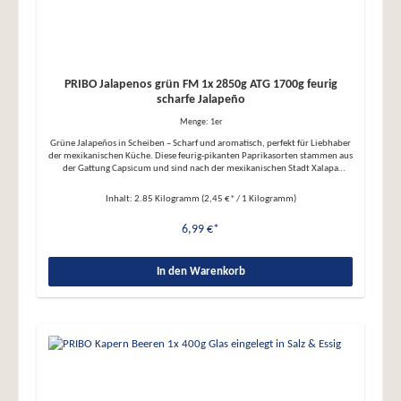
PRIBO Jalapenos grün FM 1x 2850g ATG 1700g feurig
scharfe Jalapeño
Menge:
1er
Grüne Jalapeños in Scheiben – Scharf und aromatisch, perfekt für Liebhaber
der mexikanischen Küche. Diese feurig-pikanten Paprikasorten stammen aus
der Gattung Capsicum und sind nach der mexikanischen Stadt Xalapa
benannt. Mit einer Schärfe von 2.500 bis 8.000 Scoville sind sie ein
Highlight für jede Mahlzeit. Eigenschaften: ● Authentisch & scharf: Ideal für
Inhalt:
2.85 Kilogramm
(2,45 €* / 1 Kilogramm)
Nachos, Enchiladas, Burger, Pizza, Quesadillas und Salate. Perfekt auch für
Jalapeño Poppers oder Salsa-Soßen ● Rein & natürlich: Ohne
6,99 €*
Konservierungsstoffe, Geschmacksverstärker, Zuckerzusatz, vegan, glutenfrei
und laktosefrei ● Zutaten: Jalapeño-Pfefferschoten, Wasser,
Branntweinessig, Salz ● Nettogewicht: 2,85 kg | Abtropfgewicht: 1,7 kg je
Dose Nährwerte 100g enthalten durchschnittlich: Brennwert/Energie:
In den Warenkorb
114kj/27kcal Fett: 0g - davon gesättigte Fettsäuren: 0g Kohlenhydrate: 4,1g -
davon Zucker: 3,9g Eiweiß: 0,9g Salz: 1,1g