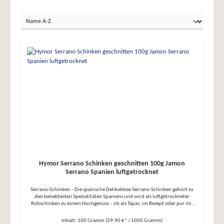
Hymor Serrano Schinken geschnitten 100g Jamon
Serrano Spanien luftgetrocknet
Serrano-Schinken – Die spanische Delikatesse Serrano-Schinken gehört zu
den beliebtesten Spezialitäten Spaniens und wird als luftgetrockneter
Rohschinken zu einem Hochgenuss – ob als Tapas, im Rezept oder pur mit
einem Glas Rotwein. Herkunft und Herstellung: ● Traditionelle
Lufttrocknung: Hergestellt aus den Haxen weißer Schweine, die nach dem
Inhalt:
100 Gramm
(29,90 €* / 1000 Gramm)