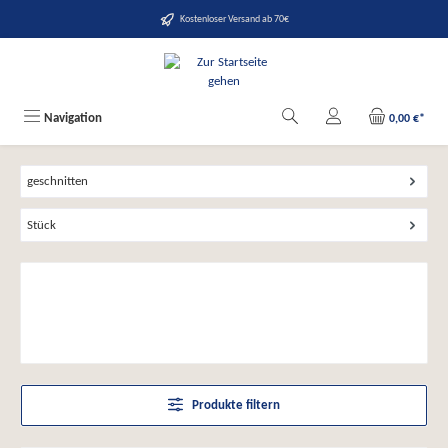
alt springen
Kostenloser Versand ab 70€
Navigation
0,00 €*
geschnitten
Stück
Produkte filtern