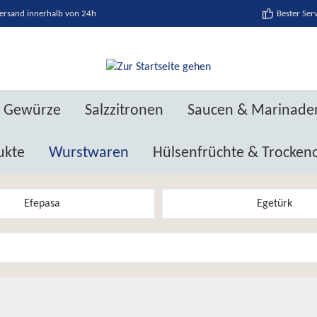
ersand innerhalb von 24h
Bester Ser
Gewürze
Salzzitronen
Saucen & Marinade
ukte
Wurstwaren
Hülsenfrüchte & Trocken
Efepasa
Egetürk