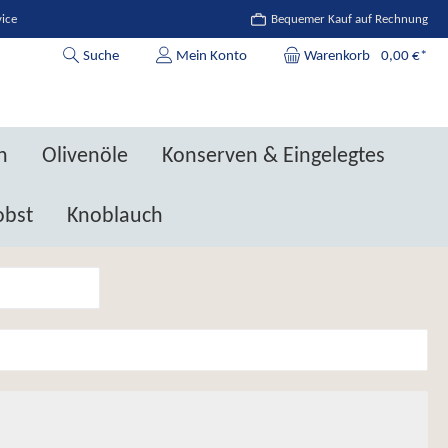
vice
Bequemer Kauf auf Rechnung
Suche
Mein Konto
Warenkorb
0,00 €*
n
Olivenöle
Konserven & Eingelegtes
obst
Knoblauch