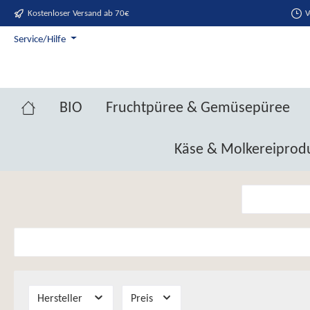
Kostenloser Versand ab 70€
V
springen
Zur Hauptnavigation springen
Service/Hilfe
BIO
Fruchtpüree & Gemüsepüree
Käse & Molkereiprod
Hersteller
Preis