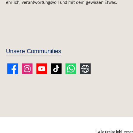
ehrlich, verantwortungsvoll und mit dem gewissen Etwas.
und bringen Sie die authentischen Aromen der
türkischen Küche direkt auf Ihren Tisch.
Perfekt für jeden Anlass, ob Alltag oder
Festlichkeit!
Unsere Communities
Facebook
Instagram
YouTube
TikTok
WhatsApp
Website
* Alle Preise inkl. ges