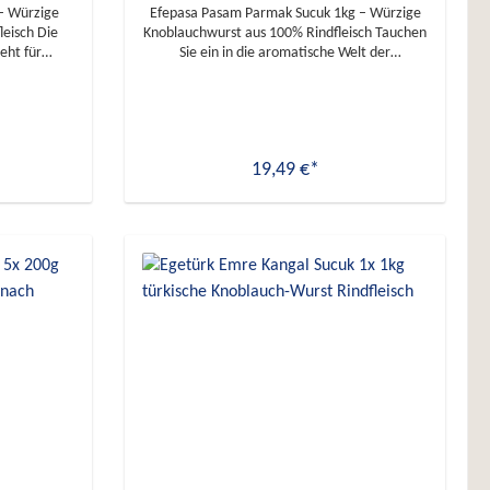
– Würzige
Efepasa Pasam Parmak Sucuk 1kg – Würzige
sch Die
Knoblauchwurst aus 100% Rindfleisch Tauchen
eht für
Sie ein in die aromatische Welt der
tionelles
orientalischen Küche mit unserer
e, würzige
hochwertigen Parmak Sucuk! Diese
hwertigem
traditionelle Knoblauchwurst überzeugt durch
mack der
ihren intensiven, würzigen Geschmack und
Tisch. Ob roh
ihre vielseitige Verwendbarkeit in zahlreichen
19,49 €*
ge Sucuk
Gerichten. Produktmerkmale: ● Hergestellt
lädt zum
aus 100 % Rindfleisch: Nur die besten
Fleischstücke sorgen für einen erstklassigen
In den Warenkorb
ät, die man
Geschmack ● Aromatische Gewürzmischung:
ließlich aus
Knoblauch, Paprika und Kreuzkümmel
lt, frei von
verleihen der Wurst ihre unverwechselbare
zstoffen. Das
Würze ● Schonende Lufttrocknung: Für extra
oma und eine
lange Haltbarkeit und ein intensives Aroma ●
Kräftiger Geschmack: Schärfer und intensiver
Sucuk wird
als Kangal-Sucuk, ideal für Liebhaber/innen
rfahren
würziger Speisen ● Halal-zertifiziert: Perfekt
en in aller
für einen bewussten und genussvollen Verzehr
für einen
● Vielseitige Verwendung: Ob roh, angebraten
, der sich
oder gegrillt – ein Genuss für Frühstück,
kskunst
Hauptspeisen und Snacks ● 1.000 g
Vorteilspack: Ideal für die Vorratshaltung; die
tion aus
Sucuk lässt sich auch einfrieren Einzigartige