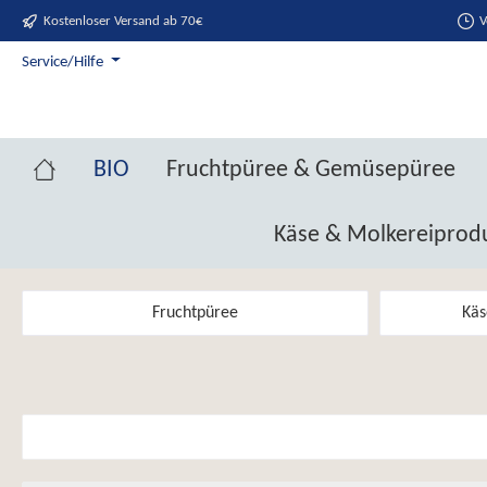
Kostenloser Versand ab 70€
V
springen
Zur Hauptnavigation springen
Service/Hilfe
BIO
Fruchtpüree & Gemüsepüree
Käse & Molkereiprod
Fruchtpüree
Käs