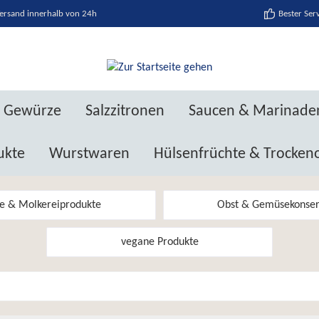
ersand innerhalb von 24h
Bester Ser
Gewürze
Salzzitronen
Saucen & Marinade
ukte
Wurstwaren
Hülsenfrüchte & Trocken
e & Molkereiprodukte
Obst & Gemüsekonse
vegane Produkte