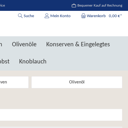
vice
Bequemer Kauf auf Rechnung
Suche
Mein Konto
Warenkorb
0,00 €*
n
Olivenöle
Konserven & Eingelegtes
obst
Knoblauch
rven
Olivenöl