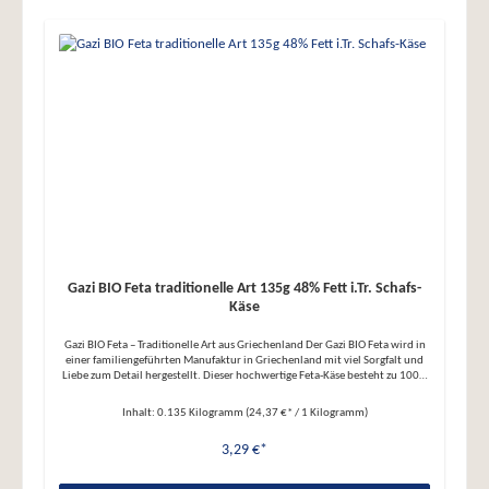
Gazi BIO Feta traditionelle Art 135g 48% Fett i.Tr. Schafs-
Käse
Gazi BIO Feta – Traditionelle Art aus Griechenland Der Gazi BIO Feta wird in
einer familiengeführten Manufaktur in Griechenland mit viel Sorgfalt und
Liebe zum Detail hergestellt. Dieser hochwertige Feta-Käse besteht zu 100%
aus Schafsmilch und reift in Salzlake, wodurch er seinen einzigartigen,
würzigen Geschmack erhält. Der Käse wird ohne Farbstoffe,
Inhalt:
0.135 Kilogramm
(24,37 €* / 1 Kilogramm)
Konservierungsstoffe oder Geschmacksverstärker produziert und ist in BIO-
Qualität erhältlich. Die Verpackung besteht aus umweltfreundlichem
3,29 €*
Graspapier, was den nachhaltigen Ansatz von Gazi unterstreicht.
Produktmerkmale: ● Zutaten: 100% Schafsmilch aus kontrolliert
biologischer Landwirtschaft, Speisesalz, mikrobielles Lab und