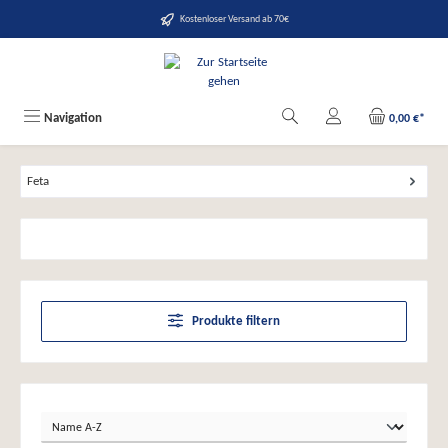
alt springen
Kostenloser Versand ab 70€
Navigation
0,00 €*
Feta
Produkte filtern