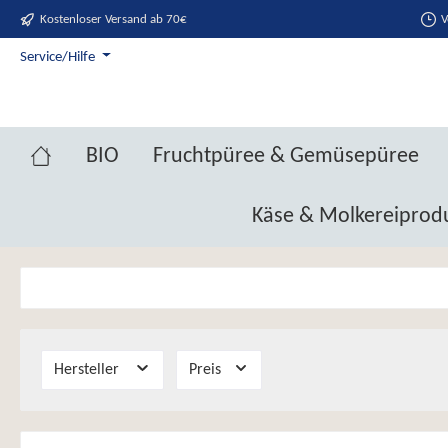
Kostenloser Versand ab 70€
V
springen
Zur Hauptnavigation springen
Service/Hilfe
BIO
Fruchtpüree & Gemüsepüree
Käse & Molkereiprod
Hersteller
Preis