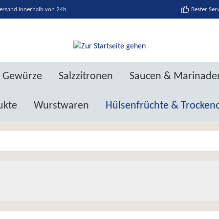
ersand innerhalb von 24h
Bester Ser
Gewürze
Salzzitronen
Saucen & Marinade
ukte
Wurstwaren
Hülsenfrüchte & Trocken