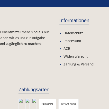
 Marmelade oder Saft, zu Reis,
schgerichten, zu Hähnchen,
ten, auch pur merhmals täglich, zu
oghurt, Quark, Smoothie oder zu
Informationen
. Nennfüllgewicht: 1kg
ten: Berberitzen getrocknet
 Lebensmittel mehr sind als nur
Datenschutz
 haben wir es uns zur Aufgabe
Impressum
und zugänglich zu machen:
AGB
Widerrufsrecht
Zahlung & Versand
Zahlungsarten
Nachnahme
Pay with Klarna