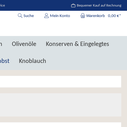
vice
Bequemer Kauf auf Rechnung
Suche
Mein Konto
Warenkorb
0,00 €*
n
Olivenöle
Konserven & Eingelegtes
obst
Knoblauch