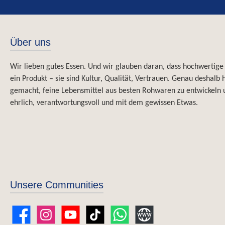
zu Mus,
Flei
Fischgerich
Müsli, J
Über uns
Honig, auch als Tee
Zuta
Wir lieben gutes Essen. Und wir glauben daran, dass hochwertige
ein Produkt – sie sind Kultur, Qualität, Vertrauen. Genau deshalb
gemacht, feine Lebensmittel aus besten Rohwaren zu entwickeln 
ehrlich, verantwortungsvoll und mit dem gewissen Etwas.
Unsere Communities
Facebook
Instagram
YouTube
TikTok
WhatsApp
Website