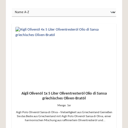
Aigli Olivenöl 1x 5 Liter Oliventresteröl Olio di Sansa
griechisches Oliven-Bratöl
Menge:
1er
Aigli Polo Olivenöl Sansa di Oliva – Vielseitigkeit aus Griechenland Genießen
Sie das Beste aus Griechenland mit Aigli Polo Olivenöl Sansa di Oliva, einer
harmonischen Mischung aus raffiniertem Oliventresteröl und
hochwertigem Olivenöl. Dieses Öl überzeugt durch sein mildes Aroma und