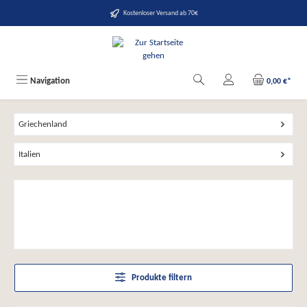
alt springen
Kostenloser Versand ab 70€
Navigation
0,00 €*
Griechenland
Italien
Produkte filtern