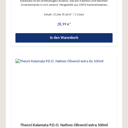
Kalamata ist ein erstklassiges Olivenöl, das die Tradition und Reinheit
Griechenlands in sich vereint. Hergestellt aus 100% handverlesenen
griechischen Oliven und schonend kaltgepresst, bringt es nicht nur
Geschmack, sondern auch Herkunft und Qualität auf den Teller. Herkunft &
Inhalt:
3 Liter
(9,66 €* / 1 Liter)
Anbau Theoni Olivenöl stammt aus der Region Kalamata sowie dem
benachbarten Astros auf dem Peloponnes – zwei der bekanntesten
28,99 €*
Olivenanbaugebiete Griechenlands. • Koroneiki-Oliven, handverlesen •
Herkunft: Kalamata & Astros, Peloponnes • Nachhaltiger Anbau im Einklang
mit der Natur • Geschützte Ursprungsbezeichnung (P.D.O.) – garantiert
regionale Herkunft und Qualität Herstellung & Qualität Die Gewinnung des
In den Warenkorb
Olivenöls erfolgt rein mechanisch und besonders schonend. • Erste
Kaltpressung bei unter 27 °C • Keine chemische Behandlung, keine
Raffination • Abgefüllt im hochwertigen 3 Liter Kanister • Zertifiziert und
geprüft durch Agrocert (EU-konform) Geschmack & Verwendung Das Öl
besticht durch ein fruchtig-frisches Aroma mit leichten Grasnoten und
einem milden, harmonischen Geschmack. Es eignet sich ideal für kalte
Speisen wie Salate und Antipasti, aber auch zum Braten, Schmoren oder als
aromatisches Finish. • Fruchtig, mild und ausgewogen im Geschmack •
Rauchpunkt ca. 180 °C – auch für schonendes Braten oder Frittieren
geeignet • Ideal für Salate, Pasta, Gemüse, Fisch oder Dips Nährstoffe &
gesundheitlicher Wert Theoni Kalamata überzeugt nicht nur geschmacklich,
sondern auch durch seine wertvollen Inhaltsstoffe. • Sehr niedriger
Säuregehalt: <0,6 % • Reich an einfach und mehrfach ungesättigten
Fettsäuren • Enthält natürliches Vitamin E • Mit antioxidativen
Polyphenolen • Frei von künstlichen Zusätzen oder Konservierungsstoffen
Theoni Kalamata P.D.O. Natives Olivenöl extra 500ml