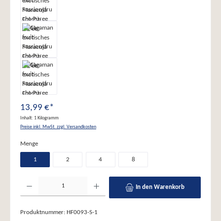
13,99 €*
Inhalt:
1 Kilogramm
Preise inkl. MwSt. zzgl. Versandkosten
auswählen
Menge
1
2
4
8
Produkt Anzahl: Gib den gewünschten Wert ein oder benutze die Schaltflächen um die Anzahl zu erhöhe
In den Warenkorb
Produktnummer:
HF0093-S-1