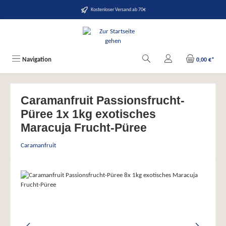
alt springen
Kostenloser Versand ab 70€
Navigation
0,00 €*
Caramanfruit Passionsfrucht-
Püree 1x 1kg exotisches
Maracuja Frucht-Püree
Caramanfruit
Bildergalerie überspringen