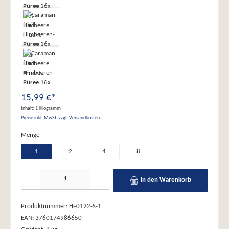
15,99 €*
Inhalt:
1 Kilogramm
Preise inkl. MwSt. zzgl. Versandkosten
auswählen
Menge
1
2
4
8
Produkt Anzahl: Gib den gewünschten Wert ein oder benutze die Schaltflächen um die Anzahl zu erhöhe
In den Warenkorb
Produktnummer:
HF0122-S-1
EAN:
3760174986650