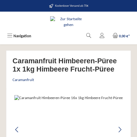
alt springen
Kostenloser Versand ab 70€
Navigation
0,00 €*
Caramanfruit Himbeeren-Püree
1x 1kg Himbeere Frucht-Püree
Caramanfruit
Bildergalerie überspringen