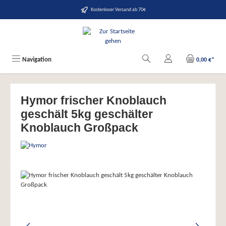
alt springen
Kostenloser Versand ab 70€
Navigation
0,00 €*
Hymor frischer Knoblauch
geschält 5kg geschälter
Knoblauch Großpack
Bildergalerie überspringen