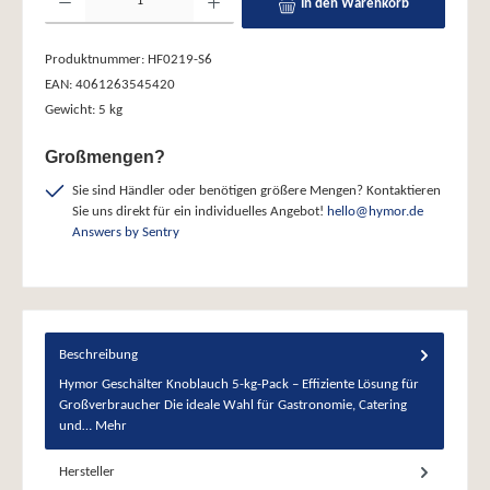
In den Warenkorb
Produktnummer:
HF0219-S6
EAN:
4061263545420
Gewicht:
5 kg
Großmengen?
Sie sind Händler oder benötigen größere Mengen? Kontaktieren
Sie uns direkt für ein individuelles Angebot!
hello@hymor.de
Answers by Sentry
Beschreibung
Hymor Geschälter Knoblauch 5-kg-Pack – Effiziente Lösung für
Großverbraucher Die ideale Wahl für Gastronomie, Catering
und…
Mehr
Hersteller