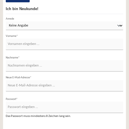
Ich bin Neukunde!
Persönliche Informationen
Anrede
Vorname*
Nachname*
Neue E-Mail-Adresse*
Passwort*
Das Passwort muss mindestens 8 Zeichen lang sein.