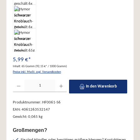
5,99 €*
Inhalt:
65 Gramm
(92,15 €* / 1000 Gramm)
Preise inkl. MwSt. zzgl. Versandkosten
Produkt Anzahl: Gib den gewünschten Wert ein oder benutze die Schaltflächen um die Anzahl zu erhöhe
In den Warenkorb
Produktnummer:
HF0061-S6
EAN:
4061263532147
Gewicht:
0,065 kg
Großmengen?
Sie sind Händler oder benötigen größere Mengen? Kontaktieren