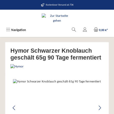
alt springen
Kostenloser Versand ab 70€
Navigation
0,00 €*
Hymor Schwarzer Knoblauch
geschält 65g 90 Tage fermentiert
Bildergalerie überspringen