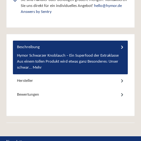
Sie uns direkt für ein individuelles Angebot!
hello@hymor.de
Answers by Sentry
Beschreibung
Hymor Schwarzer Knoblauch – Ein Superfood der Extraklasse
Aus einem tollen Produkt wird etwas ganz Besonderes: Unser
schwar…
Mehr
Hersteller
Bewertungen